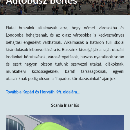
Autóbusz bérlés
Fiatal buszaink alkalmasak arra, hogy német városokba és
Londonba behajtsanak, és az olasz városokba is kedvezményes
behajtási engedélyt válthatnak. Alkalmasak a határon túli iskolai
kirándulások lebonyolítására is. Buszaink kiszolgálják a saját utazási
irodánkat körutazások, városlátogatások, buszos nyaralások során
és ezért nagyon olcsón tudunk szervezni utakat, diákoknak,
munkahelyi közösségeknek, baráti társaságoknak, egyéni
utasainknak pedig olcsón a "fapados körutazásainkat" ajánljuk.
Tovább a Kopári és Horváth Kft. oldalára...
Scania Irisar I6s