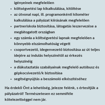
igényeinek megfelelően
költségvetési lap kikalkulálása, kitöltése
az útvonal napi, ill. programonkénti kilométer
kalkulálása a pályázat kiírásának megfelelően
partneriskola biztosítása, látogatás leszervezése a
meglátogatott országban
egy számla a költségvetési lapnak megfelelően a
könnyebb elszámolhatóság végett
csoportvezető, idegenvezető biztosítása az út teljes
idejére az indulás helyszínétől az érkezés
helyszínéig
a diákutaztatás szabályainak megfelelő autóbusz és
gépkocsivezető/k biztosítása
segítségnyújtás a beszámoló elkészítéséhez
Ha érdekli Önt a lehetőség, jelezze felénk, s értesítjük a
pályázatról! Természetesen ez semmiféle
kötelezettséggel nem jár.